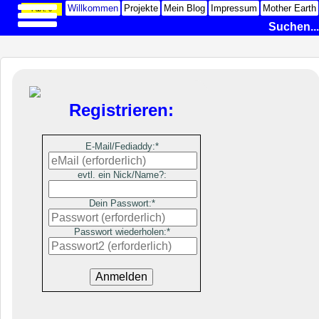
Willkommen
Projekte
Mein Blog
Impressum
Mother Earth
F&A: 0
Suchen...
Ihre Wahl
Willkommen
Projekte
Registrieren:
BikeBus-Karte
E-Mail/Fediaddy:*
Wortwolke
evtl. ein Nick/Name?:
Textschleuder
Mein Blog
Dein Passwort:*
Depression
Passwort wiederholen:*
Bunte Welt
Generalstreik
Fragen & Antworten