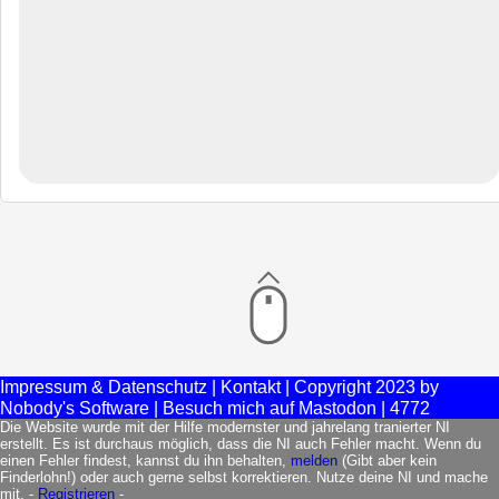
Impressum
Kontakt
Weltuntergang
Mother Earth
Anmelden
Impressum & Datenschutz
|
Kontakt
| Copyright 2023 by
Nobody's Software |
Besuch mich auf Mastodon
| 4772
Die Website wurde mit der Hilfe modernster und jahrelang tranierter NI
erstellt. Es ist durchaus möglich, dass die NI auch Fehler macht. Wenn du
einen Fehler findest, kannst du ihn behalten,
melden
(Gibt aber kein
Finderlohn!) oder auch gerne selbst korrektieren. Nutze deine NI und mache
mit. -
Registrieren
-